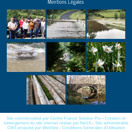
Mentions Légales
Site commercialisé par Centre France Solution Pro
-
Création et
hébergement du site Internet réalisé par Net15
-
Site administrable
CMS propulsé par WebSee
-
Conditions Générales d'Utilisation