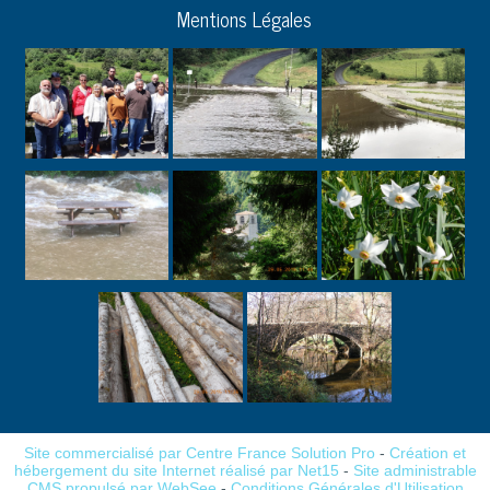
Mentions Légales
Site commercialisé par Centre France Solution Pro
-
Création et
hébergement du site Internet réalisé par Net15
-
Site administrable
CMS propulsé par WebSee
-
Conditions Générales d'Utilisation