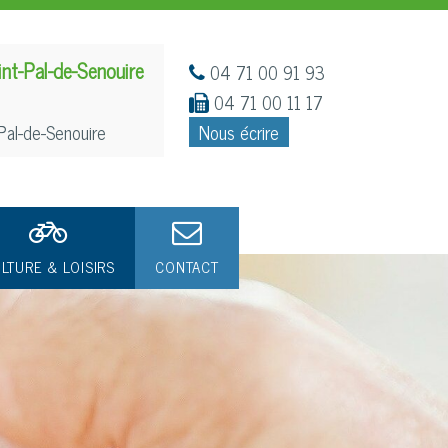
int-Pal-de-Senouire
04 71 00 91 93
04 71 00 11 17
Pal-de-Senouire
Nous écrire
LTURE & LOISIRS
CONTACT