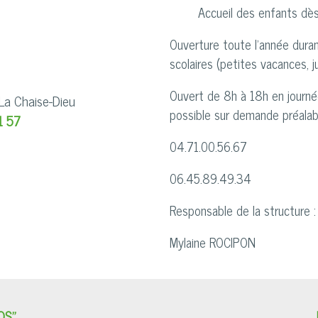
Accueil des enfants dès 
Ouverture toute l'année duran
scolaires (petites vacances, ju
Ouvert de 8h à 18h en journé
La Chaise-Dieu
possible sur demande préalabl
1 57
04.71.00.56.67
06.45.89.49.34
Responsable de la structure :
Mylaine ROCIPON
OS"