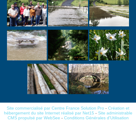
Site commercialisé par Centre France Solution Pro
-
Création et
hébergement du site Internet réalisé par Net15
-
Site administrable
CMS propulsé par WebSee
-
Conditions Générales d'Utilisation