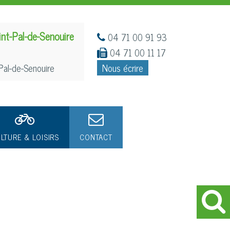
int-Pal-de-Senouire
04 71 00 91 93
04 71 00 11 17
Pal-de-Senouire
Nous écrire
LTURE & LOISIRS
CONTACT