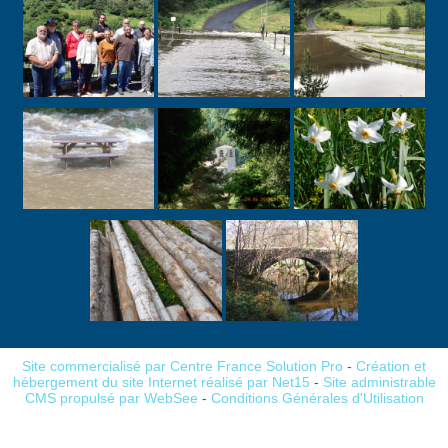
Site commercialisé par Centre France Solution Pro
-
Création et
hébergement du site Internet réalisé par Net15
-
Site administrable
CMS propulsé par WebSee
-
Conditions Générales d'Utilisation